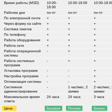
Время работы (MSD)
10:00-
10:00-18:00
10:00-18:0
18:00
Рабочие дни
пн-пт
пн-пт
пн-пт
По электронной почте
+
+
+
Через форму на сайте
+
+
+
Система тикетов
+
+
+
По телефону
+
+
+
Работа оборудования
+
+
+
Работа сети
+
+
+
Работа операционной
-
+
+
системы
Работа системных
-
+
+
программ
Установка программ
-
-
+
Настройка программ
-
-
+
Оптимизация системы
-
-
+
Системное
-
1 час/мес, 2
2 час/мес, 
администрирование
заявки
заявки
Максимальное время
24 часа
24 часа
3 часа
ответа
Цена
Базовая
Полная
Бизнес