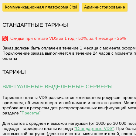
Коммуникационная платформа Jitsi
Администрирование
СТАНДАРТНЫЕ ТАРИФЫ
Скидки при оплате VDS за 1 год - 50%, за 4 месяца - 25%
Заказ должен быть оплачен в течение 1 месяца с момента офор
Подключение заказа выполняется в течение 24 часов с момента 
оплаты
ТАРИФЫ
ВИРТУАЛЬНЫЕ ВЫДЕЛЕННЫЕ СЕРВЕРЫ
Тарифные планы VDS различаются количеством ресурсов: проц
временем, объемом оперативной памяти и жесткого диска. Мин
требования к ресурсам для распространенных конфигураций мож
разделе "
Пресеты
".
Для сайтов c средней и высокой нагрузкой (от 1000 до 30 000 посе
подходят тарифные планы из ряда
"Стандартные VDS"
. При бол
или высокой нагрузке (десятки и сотни тысяч посетителей, слож