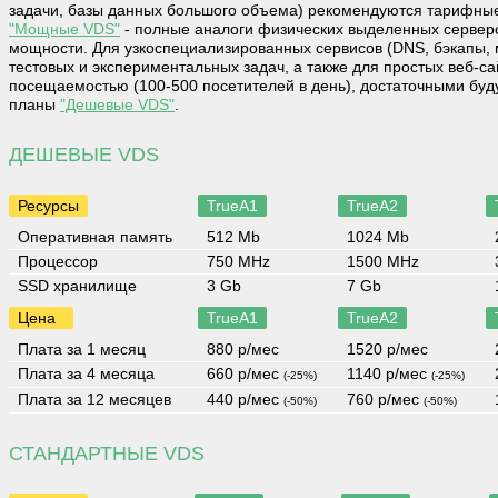
задачи, базы данных большого объема) рекомендуются тарифны
"Мощные VDS"
- полные аналоги физических выделенных сервер
мощности. Для узкоспециализированных сервисов (DNS, бэкапы, мо
тестовых и экспериментальных задач, а также для простых веб-са
посещаемостью (100-500 посетителей в день), достаточными бу
планы
"Дешевые VDS"
.
ДЕШЕВЫЕ VDS
Ресурсы
TrueA1
TrueA2
Оперативная память
512 Mb
1024 Mb
Процессор
750 MHz
1500 MHz
SSD хранилище
3 Gb
7 Gb
Цена
TrueA1
TrueA2
Плата за 1 месяц
880 р/мес
1520 р/мес
Плата за 4 месяца
660 р/мес
1140 р/мес
(-25%)
(-25%)
Плата за 12 месяцев
440 р/мес
760 р/мес
(-50%)
(-50%)
СТАНДАРТНЫЕ VDS