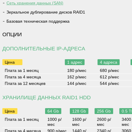
Сеть хранения данных (SAN)
Зеркальное дублирование дисков RAID1
Базовая техническая поддержка
ОПЦИИ
ДОПОЛНИТЕЛЬНЫЕ IP-АДРЕСА
Цена
1 адрес
4 адреса
Плата за 1 месяц
180 р/мес
680 р/мес
Плата за 4 месяца
162 р/мес
612 р/мес
Плата за 12 месяцев
144 р/мес
544 р/мес
ХРАНИЛИЩЕ ДАННЫХ RAID1 HDD
Цена
64 Gb
128 Gb
256 Gb
0.5 T
Плата за 1 месяц
1000 р/
1600 р/
2600 р/
3400 
мес
мес
мес
мес
Плата за 4 месяца
900 р/мес
1440 р/
2340 р/
3060 