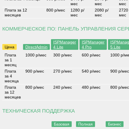
мес
мес
мес
Плата за 12
800 р/мес
1280 р/
2080 р/
2720 
месяцев
мес
мес
мес
КОММЕРЧЕСКОЕ ПО: ПАНЕЛЬ УПРАВЛЕНИЯ СЕ
ISPManager
ISPManager
ISPManag
Цена
DirectAdmin
4 Lite
4 Pro
5 Lite
Плата
1000 р/мес
300 р/мес
600 р/мес
1000 р/м
за 1
месяц
Плата
900 р/мес
270 р/мес
540 р/мес
900 р/мес
за 4
месяца
Плата
800 р/мес
240 р/мес
480 р/мес
800 р/мес
за 12
месяцев
ТЕХНИЧЕСКАЯ ПОДДЕРЖКА
Базовая
Полная
Бизнес