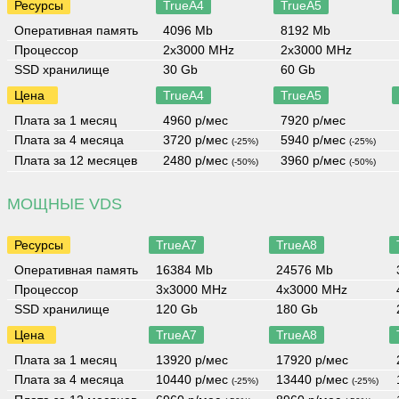
Ресурсы
TrueA4
TrueA5
Оперативная память
4096 Mb
8192 Mb
Процессор
2x3000 MHz
2x3000 MHz
SSD хранилище
30 Gb
60 Gb
Цена
TrueA4
TrueA5
Плата за 1 месяц
4960 р/мес
7920 р/мес
Плата за 4 месяца
3720 р/мес
5940 р/мес
(-25%)
(-25%)
Плата за 12 месяцев
2480 р/мес
3960 р/мес
(-50%)
(-50%)
МОЩНЫЕ VDS
Ресурсы
TrueA7
TrueA8
Оперативная память
16384 Mb
24576 Mb
Процессор
3x3000 MHz
4x3000 MHz
SSD хранилище
120 Gb
180 Gb
Цена
TrueA7
TrueA8
Плата за 1 месяц
13920 р/мес
17920 р/мес
Плата за 4 месяца
10440 р/мес
13440 р/мес
(-25%)
(-25%)