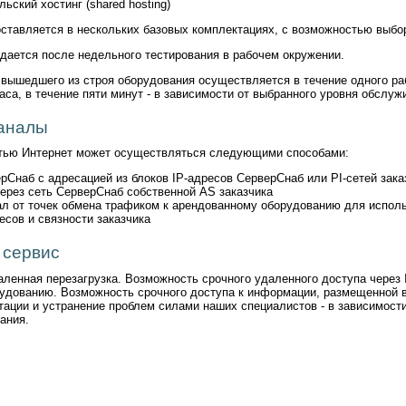
ьский хостинг (shared hosting)
ставляется в нескольких базовых комплектациях, с возможностью выбор
дается после недельного тестирования в рабочем окружении.
 вышедшего из строя оборудования осуществляется в течение одного раб
аса, в течение пяти минут - в зависимости от выбранного уровня обслуж
каналы
тью Интернет может осуществляться следующими способами:
рСнаб с адресацией из блоков IP-адресов СерверСнаб или PI-сетей зака
ерез сеть СерверСнаб собственной AS заказчика
л от точек обмена трафиком к арендованному оборудованию для испол
есов и связности заказчика
 сервис
ленная перезагрузка. Возможность срочного удаленного доступа через 
удованию. Возможность срочного доступа к информации, размещенной 
тации и устранение проблем силами наших специалистов - в зависимости
ания.