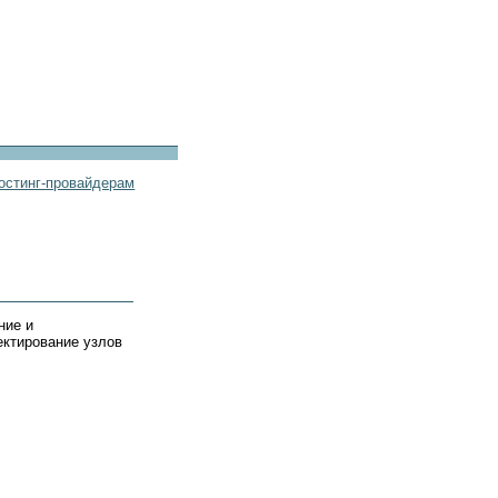
остинг-провайдерам
ние и
ектирование узлов