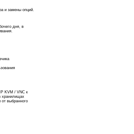
а и замены опций.
очего дня, в
ивания.
зчика
ьзования
IP KVM / VNC к
в хранилищах
 от выбранного