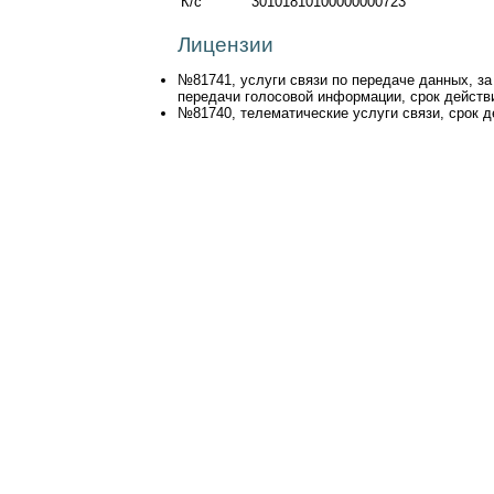
К/с
30101810100000000723
Лицензии
№81741, услуги связи по передаче данных, з
передачи голосовой информации, срок действия
№81740, телематические услуги связи, срок де