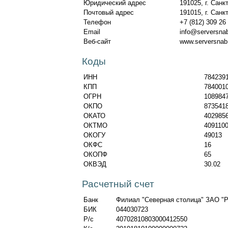
Юридический адрес
191025, г. Санк
Почтовый адрес
191015, г. Санк
Телефон
+7 (812) 309 26
Email
info@serversnab
Веб-сайт
www.serversnab
Коды
ИНН
784239
КПП
784001
ОГРН
108984
ОКПО
873541
ОКАТО
402985
ОКТМО
409110
ОКОГУ
49013
ОКФС
16
ОКОПФ
65
ОКВЭД
30.02
Расчетный счет
Банк
Филиал "Северная столица" ЗАО "
БИК
044030723
Р/c
40702810803000412550